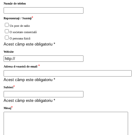
Număr de telefon
*
Reprezentaţi / Sunteţi
Un post de radio
O societate comercială
O persoana fizică
Acest câmp este obligatoriu *
Website
*
Adresa d-voastră de email
Acest câmp este obligatoriu *
*
Subiect
Acest câmp este obligatoriu *
*
Mesaj