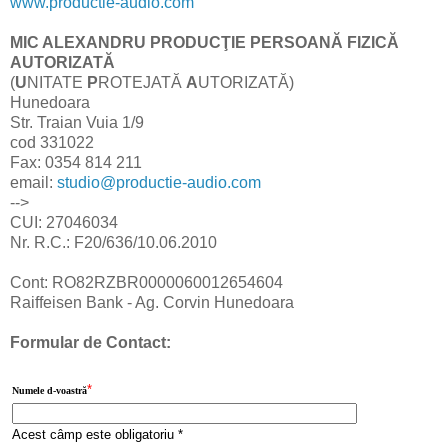
www.productie-audio.com
MIC ALEXANDRU PRODUCŢIE PERSOANĂ FIZICĂ
AUTORIZATĂ
(
U
NITATE
P
ROTEJATĂ
A
UTORIZATĂ)
Hunedoara
Str. Traian Vuia 1/9
cod 331022
Fax: 0354 814 211
email:
studio@productie-audio.com
-->
CUI: 27046034
Nr. R.C.: F20/636/10.06.2010
Cont: RO82RZBR0000060012654604
Raiffeisen Bank - Ag. Corvin Hunedoara
Formular de Contact:
*
Numele d-voastră
Acest câmp este obligatoriu *