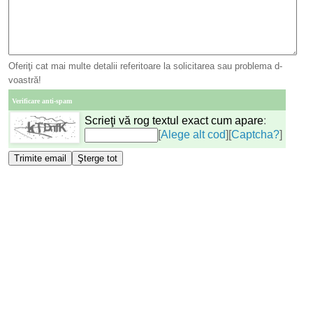
Oferiţi cat mai multe detalii referitoare la solicitarea sau problema d-
voastră!
Verificare anti-spam
Scrieţi vă rog textul exact cum apare
:
[
Alege alt cod
][
Captcha?
]