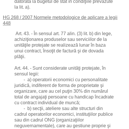
datorată la bugetul de stat în condiţiile prevăzute
la lit. a).
HG 268 / 2007 Normele metodologice de aplicare a legii
448
Art. 43. - În sensul art. 77 alin. (3) lit. b) din lege,
achiziţionarea produselor sau serviciilor de la
unităţile protejate se realizează lunar în baza
unui contract, însoţit de factură şi de dovada
plăţii.
Art. 44. - Sunt considerate unităţi protejate, în
sensul legii:
- a) operatorii economici cu personalitate
juridică, indiferent de forma de proprietate şi
organizare, care au cel puţin 30% din numărul
total de angajaţi persoane cu handicap încadrate
cu contract individual de muncă;
- b) secţii, ateliere sau alte structuri din
cadrul operatorilor economici, instituţiilor publice
sau din cadrul ONG (organizaţiilor
neguvernamentale), care au gestiune proprie şi