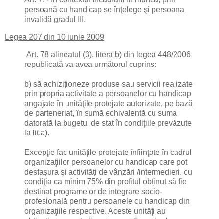
persoană cu handicap se înţelege şi persoana
invalidă gradul III.
Legea 207 din 10 iunie 2009
Art. 78 alineatul (3), litera b) din legea 448/2006
republicată va avea următorul cuprins:
b) să achiziţioneze produse sau servicii realizate
prin propria activitate a persoanelor cu handicap
angajate în unităţile protejate autorizate, pe bază
de parteneriat, în sumă echivalentă cu suma
datorată la bugetul de stat în condiţiile prevăzute
la lit.a).
Excepţie fac unităţile protejate înfiinţate în cadrul
organizaţiilor persoanelor cu handicap care pot
desfaşura şi activităţi de vânzări /intermedieri, cu
condiţia ca minim 75% din profitul obţinut să fie
destinat programelor de integrare socio-
profesională pentru persoanele cu handicap din
organizaţiile respective. Aceste unităţi au