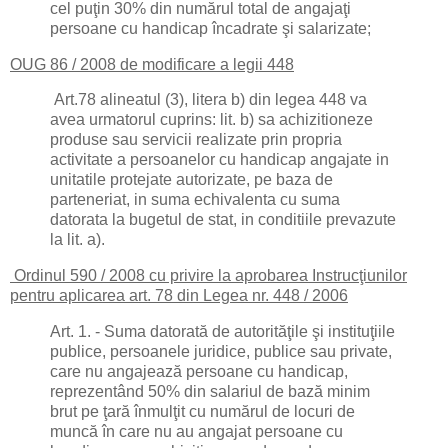
cel puţin 30% din numărul total de angajaţi
persoane cu handicap încadrate şi salarizate;
OUG 86 / 2008 de modificare a legii 448
Art.78 alineatul (3), litera b) din legea 448 va
avea urmatorul cuprins: lit. b) sa achizitioneze
produse sau servicii realizate prin propria
activitate a persoanelor cu handicap angajate in
unitatile protejate autorizate, pe baza de
parteneriat, in suma echivalenta cu suma
datorata la bugetul de stat, in conditiile prevazute
la lit. a).
Ordinul 590 / 2008 cu privire la aprobarea Instrucţiunilor
pentru aplicarea art. 78 din Legea nr. 448 / 2006
Art. 1. - Suma datorată de autorităţile şi instituţiile
publice, persoanele juridice, publice sau private,
care nu angajează persoane cu handicap,
reprezentând 50% din salariul de bază minim
brut pe ţară înmulţit cu numărul de locuri de
muncă în care nu au angajat persoane cu