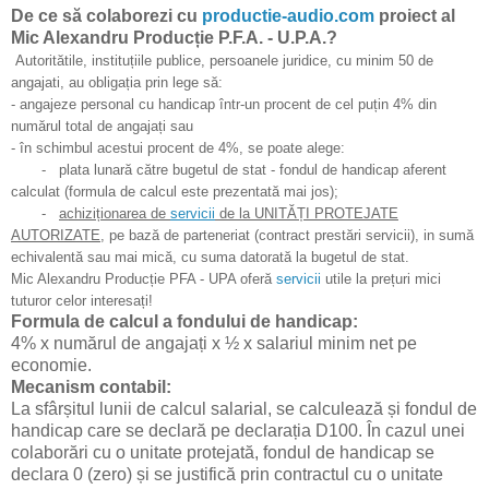
De ce să colaborezi cu
productie-audio.com
proiect al
Mic Alexandru Producție P.F.A. - U.P.A.?
Autorit
ă
tile, institu
ț
iile publice, persoanele juridice, cu minim 50 de
angajati, au obligația prin lege să:
- angajeze personal cu handicap într-un procent de cel puțin 4% din
num
ă
rul total de angaja
ț
i
sau
- în schimbul acestui procent de 4%, se poate alege:
- plata lunară c
ă
tre bugetul de stat - fondul de handicap aferent
calculat (formula de calcul este prezentată mai jos);
-
achizi
ț
ion
area de
servicii
de la UNIT
Ă
Ț
I PROTEJATE
AUTORIZATE
, pe baz
ă
de parteneriat
(contract
prest
ă
ri servicii), in sum
ă
echivalent
ă
sau mai mic
ă
, cu suma datorat
ă
la bugetul de stat.
Mic Alexandru Producție PFA - UPA ofer
ă
servicii
utile la pre
ț
uri mici
tuturor celor interesați!
Formula de calcul a fondului de handicap:
4% x numărul de angajați x ½ x salariul minim net pe
economie.
Mecanism contabil:
La sfârșitul lunii de calcul salarial, se calculează și fondul de
handicap care se declară pe declarația D100. În cazul unei
colaborări cu o unitate protejată, fondul de handicap se
declara 0 (zero) și se justifică prin contractul cu o unitate