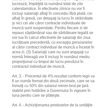
lucrează, împărţită la numărul total de zile
calendaristice. În efectivele zilnice nu vor fi
incluşi salariaţii aflaţi în concediu fără plată, cei
aflaţi în grevă, cei detaşaţi la lucru în străinătate
şi nici cei ale căror contracte individuale de
muncă sunt suspendate. Pentru fiecare zi de
repaus săptămânal sau de sărbătoare legală se
vor lua în calcul efectivele de salariaţi din ziua
lucrătoare precedentă, cu excepţia persoanelor
al căror contract individual de muncă a încetat în
acea zi. (3) Salariaţii care nu sunt angajaţi cu
normă întreagă vor fi incluşi în numărul mediu
proporţional cu timpul de lucru prevăzut în
contractul individual de muncă.
Art. 3. - Procentul de 4% rezultat conform legii va
fi un număr format din două zecimale, care se va
înmulţi cu 50% din salariul minim brut pe ţară
stabilit prin hotărâre a Guvernului în vigoare în
luna pentru care se plăteşte.
Art. 4. - Achiziţionarea produselor de la unităţile