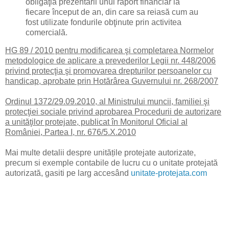
obligaţia prezentarii unui raport financiar la
fiecare început de an, din care sa reiasă cum au
fost utilizate fondurile obţinute prin activitea
comercială.
HG 89 / 2010 pentru modificarea şi completarea Normelor
metodologice de aplicare a prevederilor Legii nr. 448/2006
privind protecţia şi promovarea drepturilor persoanelor cu
handicap, aprobate prin Hotărârea Guvernului nr. 268/2007
Ordinul 1372/29.09.2010, al Ministrului muncii, familiei şi
protecţiei sociale privind aprobarea Procedurii de autorizare
a unităţilor protejate, publicat în Monitorul Oficial al
României, Partea I, nr. 676/5.X.2010
Mai multe detalii despre unitățile protejate autorizate,
precum si exemple contabile de lucru cu o unitate protejată
autorizată, gasiti pe larg accesând
unitate-protejata.com