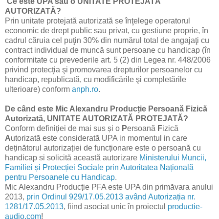
Ce este UPA sau o UNITATE PROTEJATĂ
AUTORIZATĂ?
Prin unitate protejată autorizată se înţelege operatorul
economic de drept public sau privat, cu gestiune proprie, în
cadrul căruia cel puţin 30% din numărul total de angajaţi cu
contract individual de muncă sunt persoane cu handicap (în
conformitate cu prevederile art. 5 (2) din Legea nr. 448/2006
privind protecţia şi promovarea drepturilor persoanelor cu
handicap, republicată, cu modificările şi completările
ulterioare) conform
anph.ro
.
De când este Mic Alexandru Producție Persoană Fizică
Autorizată, UNITATE AUTORIZATĂ PROTEJATĂ?
Conform definiției de mai sus și o
P
ersoană
F
izică
A
utorizată este considerată UPA in momentul in care
deținătorul autorizației de funcționare este o persoană cu
handicap si solicită această autorizare
Ministerului Muncii,
Familiei și Protecției Sociale prin Autoritatea Națională
pentru Persoanele cu Handicap
.
Mic Alexandru Producție PFA este UPA din primăvara anului
2013,
prin Ordinul 929/17.05.2013 având Autorizația nr.
1281/17.05.2013
, fiind asociat unic în proiectul
productie-
audio.com
!