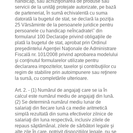
handicap, sau achiziţionarea de produse sau
servicii de la unităţi protejate autorizate, pe bază
de parteneriat, în sumă echivalentă cu suma
datorată la bugetul de stat, se declară la poziţia
25 Vărsăminte de la persoanele juridice pentru
persoanele cu handicap neîncadrate\" din
formularul 100 Declaraţie privind obligaţiile de
plată la bugetul de stat, aprobat prin Ordinul
preşedintelui Agenţiei Naţionale de Administrare
Fiscală nr. 101/2008 privind aprobarea modelului
şi conţinutul formularelor utilizate pentru
declararea impozitelor, taxelor şi contribuţiilor cu
regim de stabilire prin autoimpunere sau reţinere
la sursă, cu completările ulterioare.
Art. 2. - (1) Numărul de angajaţi care se ia în
calcul este numărul mediu de angajaţi din lună.
(2) Se determină numărul mediu lunar de
salariaţi din fiecare lună ca medie aritmetică
simplă rezultată din suma efectivelor zilnice de
salariaţi din luna respectivă, inclusiv zilele de
repaus săptămânal, zilele de sărbători legale şi
alte zile în care, potrivit dispoziţiilor legale, nu se