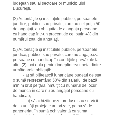
judeţean sau al sectoarelor municipiului
Bucureşti.
(2) Autorităţile şi instituţiile publice, persoanele
juridice, publice sau private, care au cel puţin 50
de angajaţi, au obligaţia de a angaja persoane
cu handicap într-un procent de cel puţin 4% din
numărul total de angajaţi.
(3) Autorităţile şi instituţiile publice, persoanele
juridice, publice sau private, care nu angajează
persoane cu handicap în condiţiile prevăzute la
alin. (2), pot opta pentru îndeplinirea uneia dintre
următoarele obligaţii:
- a) să plătească lunar către bugetul de stat
o sumă reprezentând 50% din salariul de bază
minim brut pe ţară înmulţit cu numărul de locuri
de muncă în care nu au angajat persoane cu
handicap;
- b) să achiziţioneze produse sau servicii
de la unităţi protejate autorizate, pe bază de
parteneriat, în sumă echivalentă cu suma