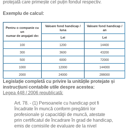
protejată care primește cel puțin fondul respectiv.
Exemplu de calcul:
Valoare fond handicap /
Valoare fond handicap /
Pentru o companie cu
luna
an
un
numar de angajati de:
Lei
Lei
100
1200
14400
300
3600
43200
500
6000
72000
1000
12000
144000
2000
24000
288000
Legislație completă cu privire la unitățile protejate și
instrucțiuni contabile utile despre acestea:
Legea 448 / 2006 republicată:
Art. 78. - (1) Persoanele cu handicap pot fi
încadrate în muncă conform pregătirii lor
profesionale şi capacităţii de muncă, atestate
prin certificatul de încadrare în grad de handicap,
emis de comisiile de evaluare de la nivel